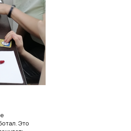
ше
ботал. Это