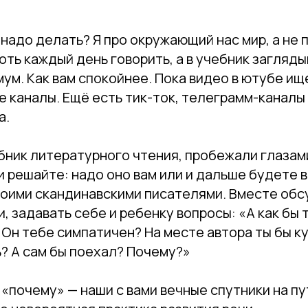
 надо делать? Я про окружающий нас мир, а не 
оть каждый день говорить, а в учебник загляды
ум. Как вам спокойнее. Пока видео в ютубе ищ
 каналы. Ещё есть тик-ток, телеграмм-каналы
а.
бник литературного чтения, пробежали глазам
 решайте: надо оно вам или и дальше будете 
воими скандинавскими писателями. Вместе об
ки, задавать себе и ребенку вопросы: «А как бы
 Он тебе симпатичен? На месте автора ты бы к
? А сам бы поехал? Почему?»
 «почему» — наши с вами вечные спутники на п