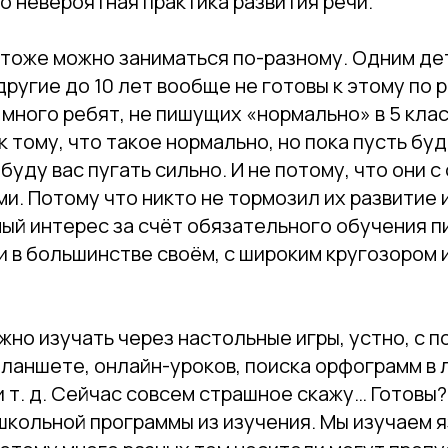
о невероятная практика развития речи.
 тоже можно заниматься по-разному. Одним де
другие до 10 лет вообще не готовы к этому по 
е много ребят, не пишущих «нормально» в 5 клас
к тому, что такое нормально, но пока пусть буд
о не буду вас пугать сильно. И не потому, что они
и. Потому что никто не тормозил их развитие 
ый интерес за счёт обязательного обучения п
 в большинстве своём, с широким кругозором 
жно изучать через настольные игры, устно, с 
планшете, онлайн-уроков, поиска орфограмм в
 т. д. Сейчас совсем страшное скажу… Готовы
школьной программы из изучения. Мы изучаем я