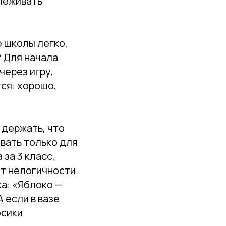
слеживать
е школы легко,
? Для начала
через игру,
ся: хорошо,
 держать, что
вать только для
 за 3 класс,
от нелогичности
ка: «Яблоко —
 если в вазе
осики