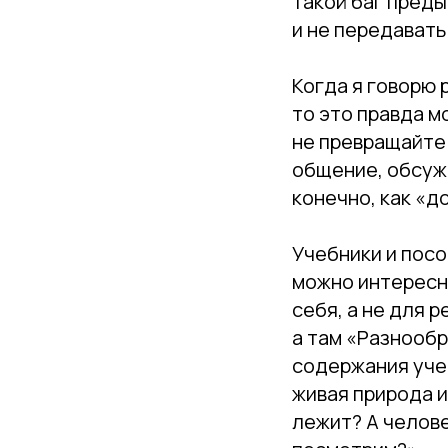
такой баг пред
и не передавать
⠀
Когда я говорю 
то это правда м
не превращайте 
общение, обсужд
конечно, как «до
⠀
Учебники и посо
можно интересно
себя, а не для 
а там «Разнообр
содержания учеб
живая природа и
лежит? А челов