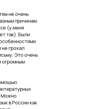
тям не очень
разным причинам.
се (у меня
ет так). Были
 с особенностями
и не грохал
исьму. Это очень
и огромным
помощью
 литературных
? Можно
зык в России как