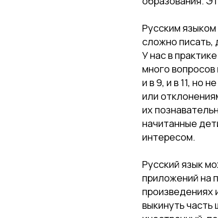
образования. Эт
⠀
Русским языком
сложно писать, 
У нас в практик
много вопросов 
и в 9, и в 11, н
или отклонениям
их познавательн
начитанные дети
интересом.
⠀
Русский язык мо
приложений на 
произведениях и
выкинуть часть 