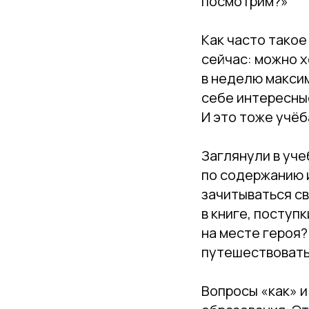
посмотрим?»
⠀
Как часто такое
сейчас: можно х
в неделю максим
себе интересные
И это тоже учёб
⠀
Заглянули в уче
по содержанию и
зачитываться с
в книге, поступ
на месте героя?
путешествовать
⠀
Вопросы «как» и