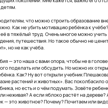
ыдущих поколений. Мне кажется, важно его от
 детям.
родителям, что можно строить образование вн
ожно. Как не убить мотивацию ребёнка к учёбе
её в тяжёлый труд. Очень многое можно учить 
ения, путешествия. Но такое обычно не ценит
п», но не как учёба.
бия — это наша с вами опора, чтобы не в голове
го поделать или обсудить. Но можно их откры
ребёнка. Как? Ну вот открыли учебник Плешакова
азие растений и животных». Вас поколбасило 
ника, но есть и о чём подумать. Зовёте ребен
ли неживая? А если яблоко растёт на дереве? А
ек — это животное? Почему? Почитаем или вид