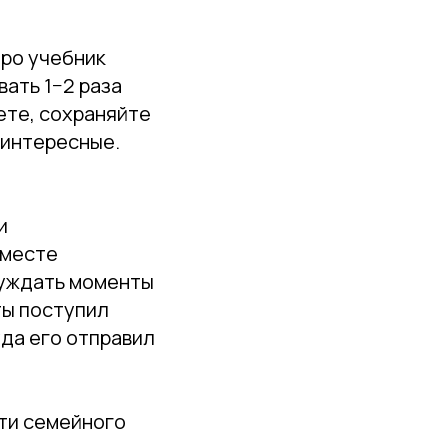
про учебник
вать 1−2 раза
ете, сохраняйте
 интересные.
и
вместе
суждать моменты
 ты поступил
уда его отправил
ути семейного