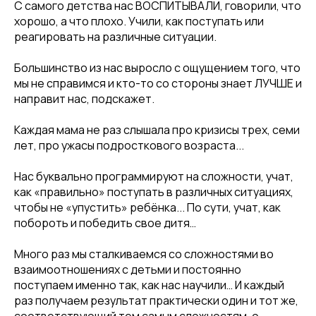
С самого детства нас ВОСПИТЫВАЛИ, говорили, что
хорошо, а что плохо. Учили, как поступать или
реагировать на различные ситуации.
Большинство из нас выросло с ощущением того, что
мы не справимся и кто-то со стороны знает ЛУЧШЕ и
направит нас, подскажет.
Каждая мама не раз слышала про кризисы трех, семи
лет, про ужасы подросткового возраста...
Нас буквально программируют на сложности, учат,
как «правильно» поступать в различных ситуациях,
чтобы не «упустить» ребёнка... По сути, учат, как
побороть и победить свое дитя…
Много раз мы сталкиваемся со сложностями во
взаимоотношениях с детьми и постоянно
поступаем именно так, как нас научили… И каждый
раз получаем результат практически один и тот же,